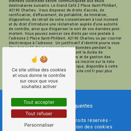
données collectées seront communiquées aux seuls
destinataires suivants: Le Grand Café 2 Place Saint-Philibert,
42190 Charlieu . Vous disposez de droits d’accès, de
rectification, d’effacement, de portabilité, de limitation,
d’opposition, de retrait de votre consentement à tout moment
et du droit d’introduire une réclamation auprès d’une autorité
de contrôle, ainsi que d’organiser le sort de vos données post-
mortem. Vous pouvez exercer ces droits par voie postale à
l'adresse 2 Place Saint-Philibert, 42190 Charlieu ou par courrier
électronique à l'adresse . Un justificatif d'identité pourra vous
être demandé. Nous conservons vos données pendant la
période de prise de contact puis pendant la durée de
prescription légale aux fins probatoires et de gestion des
contentieux. Vous avez le droit de vous inscrire sur la liste
d'opposition au démarchage téléphonique, disponible à cette
Ce site utilise des cookies
adresse:
Bloctel.gouv.fr
. Consultez le site cnil.fr pour plus
et vous donne le contrôle
d’informations sur vos droits.
sur ceux que vous
souhaitez activer
Tout accepter
Recherches fréquentes
Tout refuser
©
Vistalid
- 2026 - Tous droits réservés -
Personnaliser
Mentions légales
-
Gestion des cookies