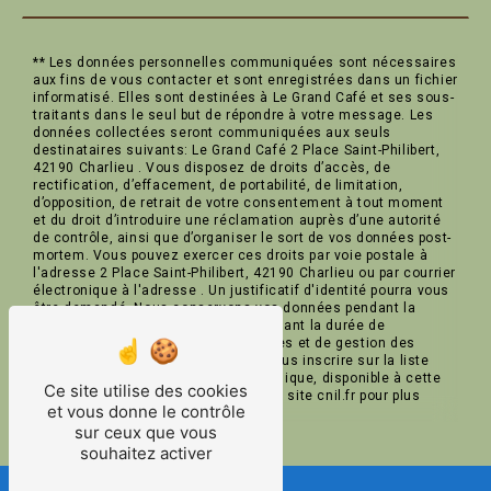
** Les données personnelles communiquées sont nécessaires
aux fins de vous contacter et sont enregistrées dans un fichier
informatisé. Elles sont destinées à Le Grand Café et ses sous-
traitants dans le seul but de répondre à votre message. Les
données collectées seront communiquées aux seuls
destinataires suivants: Le Grand Café 2 Place Saint-Philibert,
42190 Charlieu . Vous disposez de droits d’accès, de
rectification, d’effacement, de portabilité, de limitation,
d’opposition, de retrait de votre consentement à tout moment
et du droit d’introduire une réclamation auprès d’une autorité
de contrôle, ainsi que d’organiser le sort de vos données post-
mortem. Vous pouvez exercer ces droits par voie postale à
l'adresse 2 Place Saint-Philibert, 42190 Charlieu ou par courrier
électronique à l'adresse . Un justificatif d'identité pourra vous
être demandé. Nous conservons vos données pendant la
période de prise de contact puis pendant la durée de
prescription légale aux fins probatoires et de gestion des
contentieux. Vous avez le droit de vous inscrire sur la liste
d'opposition au démarchage téléphonique, disponible à cette
Ce site utilise des cookies
adresse:
Bloctel.gouv.fr
. Consultez le site cnil.fr pour plus
et vous donne le contrôle
d’informations sur vos droits.
sur ceux que vous
souhaitez activer