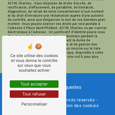
42190 Charlieu . Vous disposez de droits d’accès, de
rectification, d’effacement, de portabilité, de limitation,
d’opposition, de retrait de votre consentement à tout moment
et du droit d’introduire une réclamation auprès d’une autorité
de contrôle, ainsi que d’organiser le sort de vos données post-
mortem. Vous pouvez exercer ces droits par voie postale à
l'adresse 2 Place Saint-Philibert, 42190 Charlieu ou par courrier
électronique à l'adresse . Un justificatif d'identité pourra vous
être demandé. Nous conservons vos données pendant la
période de prise de contact puis pendant la durée de
prescription légale aux fins probatoires et de gestion des
contentieux. Vous avez le droit de vous inscrire sur la liste
d'opposition au démarchage téléphonique, disponible à cette
Ce site utilise des cookies
adresse:
Bloctel.gouv.fr
. Consultez le site cnil.fr pour plus
et vous donne le contrôle
d’informations sur vos droits.
sur ceux que vous
souhaitez activer
Tout accepter
Recherches fréquentes
Tout refuser
©
Vistalid
- 2026 - Tous droits réservés -
Personnaliser
Mentions légales
-
Gestion des cookies