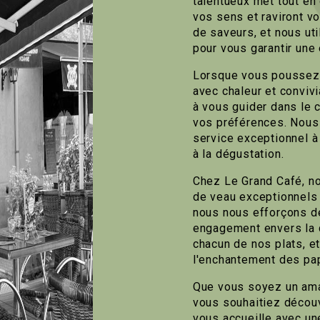
talentueux met tout en
vos sens et raviront v
de saveurs, et nous ut
pour vous garantir une
Lorsque vous poussez l
avec chaleur et convivi
à vous guider dans le 
vos préférences. Nous 
service exceptionnel 
à la dégustation.
Chez Le Grand Café, n
de veau exceptionnels 
nous nous efforçons d
engagement envers la qu
chacun de nos plats, e
l'enchantement des papi
Que vous soyez un ama
vous souhaitiez découv
vous accueille avec un