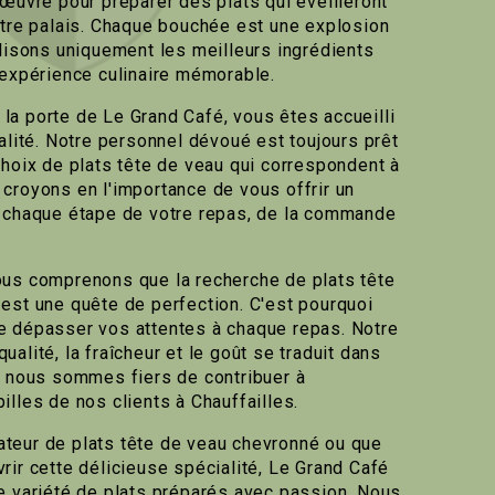
 œuvre pour préparer des plats qui éveilleront
otre palais. Chaque bouchée est une explosion
ilisons uniquement les meilleurs ingrédients
 expérience culinaire mémorable.
a porte de Le Grand Café, vous êtes accueilli
alité. Notre personnel dévoué est toujours prêt
choix de plats tête de veau qui correspondent à
croyons en l'importance de vous offrir un
à chaque étape de votre repas, de la commande
ous comprenons que la recherche de plats tête
est une quête de perfection. C'est pourquoi
e dépasser vos attentes à chaque repas. Notre
alité, la fraîcheur et le goût se traduit dans
t nous sommes fiers de contribuer à
lles de nos clients à Chauffailles.
teur de plats tête de veau chevronné ou que
rir cette délicieuse spécialité, Le Grand Café
e variété de plats préparés avec passion. Nous