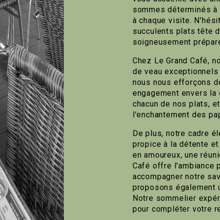
sommes déterminés à vo
à chaque visite. N'hési
succulents plats tête 
soigneusement préparé
Chez Le Grand Café, n
de veau exceptionnels 
nous nous efforçons d
engagement envers la qu
chacun de nos plats, e
l'enchantement des papi
De plus, notre cadre é
propice à la détente et
en amoureux, une réunio
Café offre l'ambiance 
accompagner notre sav
proposons également u
Notre sommelier expér
pour compléter votre r