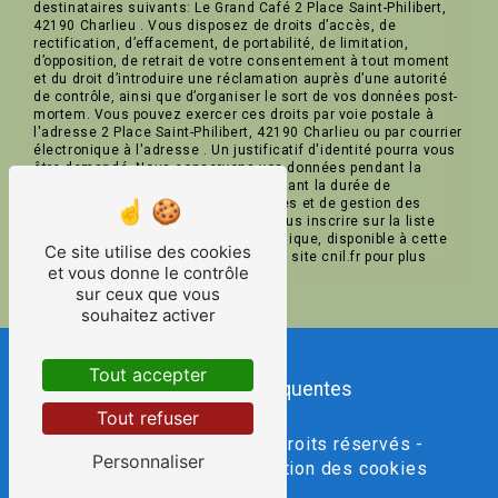
destinataires suivants: Le Grand Café 2 Place Saint-Philibert,
42190 Charlieu . Vous disposez de droits d’accès, de
rectification, d’effacement, de portabilité, de limitation,
d’opposition, de retrait de votre consentement à tout moment
et du droit d’introduire une réclamation auprès d’une autorité
de contrôle, ainsi que d’organiser le sort de vos données post-
mortem. Vous pouvez exercer ces droits par voie postale à
l'adresse 2 Place Saint-Philibert, 42190 Charlieu ou par courrier
électronique à l'adresse . Un justificatif d'identité pourra vous
être demandé. Nous conservons vos données pendant la
période de prise de contact puis pendant la durée de
prescription légale aux fins probatoires et de gestion des
contentieux. Vous avez le droit de vous inscrire sur la liste
d'opposition au démarchage téléphonique, disponible à cette
Ce site utilise des cookies
adresse:
Bloctel.gouv.fr
. Consultez le site cnil.fr pour plus
et vous donne le contrôle
d’informations sur vos droits.
sur ceux que vous
souhaitez activer
Tout accepter
Recherches fréquentes
Tout refuser
©
Vistalid
- 2026 - Tous droits réservés -
Personnaliser
Mentions légales
-
Gestion des cookies