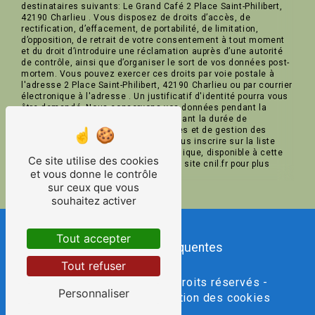
destinataires suivants: Le Grand Café 2 Place Saint-Philibert,
42190 Charlieu . Vous disposez de droits d’accès, de
rectification, d’effacement, de portabilité, de limitation,
d’opposition, de retrait de votre consentement à tout moment
et du droit d’introduire une réclamation auprès d’une autorité
de contrôle, ainsi que d’organiser le sort de vos données post-
mortem. Vous pouvez exercer ces droits par voie postale à
l'adresse 2 Place Saint-Philibert, 42190 Charlieu ou par courrier
électronique à l'adresse . Un justificatif d'identité pourra vous
être demandé. Nous conservons vos données pendant la
période de prise de contact puis pendant la durée de
prescription légale aux fins probatoires et de gestion des
contentieux. Vous avez le droit de vous inscrire sur la liste
d'opposition au démarchage téléphonique, disponible à cette
Ce site utilise des cookies
adresse:
Bloctel.gouv.fr
. Consultez le site cnil.fr pour plus
et vous donne le contrôle
d’informations sur vos droits.
sur ceux que vous
souhaitez activer
Tout accepter
Recherches fréquentes
Tout refuser
©
Vistalid
- 2026 - Tous droits réservés -
Personnaliser
Mentions légales
-
Gestion des cookies