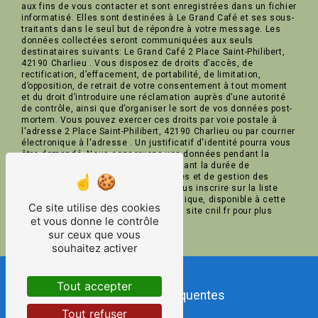
aux fins de vous contacter et sont enregistrées dans un fichier
informatisé. Elles sont destinées à Le Grand Café et ses sous-
traitants dans le seul but de répondre à votre message. Les
données collectées seront communiquées aux seuls
destinataires suivants: Le Grand Café 2 Place Saint-Philibert,
42190 Charlieu . Vous disposez de droits d’accès, de
rectification, d’effacement, de portabilité, de limitation,
d’opposition, de retrait de votre consentement à tout moment
et du droit d’introduire une réclamation auprès d’une autorité
de contrôle, ainsi que d’organiser le sort de vos données post-
mortem. Vous pouvez exercer ces droits par voie postale à
l'adresse 2 Place Saint-Philibert, 42190 Charlieu ou par courrier
électronique à l'adresse . Un justificatif d'identité pourra vous
être demandé. Nous conservons vos données pendant la
période de prise de contact puis pendant la durée de
prescription légale aux fins probatoires et de gestion des
contentieux. Vous avez le droit de vous inscrire sur la liste
d'opposition au démarchage téléphonique, disponible à cette
Ce site utilise des cookies
adresse:
Bloctel.gouv.fr
. Consultez le site cnil.fr pour plus
et vous donne le contrôle
d’informations sur vos droits.
sur ceux que vous
souhaitez activer
Tout accepter
Recherches fréquentes
Tout refuser