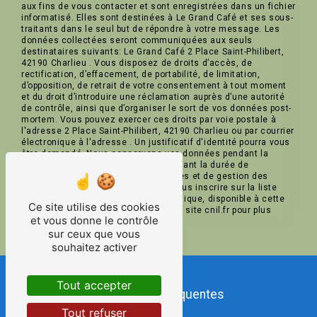
aux fins de vous contacter et sont enregistrées dans un fichier
informatisé. Elles sont destinées à Le Grand Café et ses sous-
traitants dans le seul but de répondre à votre message. Les
données collectées seront communiquées aux seuls
destinataires suivants: Le Grand Café 2 Place Saint-Philibert,
42190 Charlieu . Vous disposez de droits d’accès, de
rectification, d’effacement, de portabilité, de limitation,
d’opposition, de retrait de votre consentement à tout moment
et du droit d’introduire une réclamation auprès d’une autorité
de contrôle, ainsi que d’organiser le sort de vos données post-
mortem. Vous pouvez exercer ces droits par voie postale à
l'adresse 2 Place Saint-Philibert, 42190 Charlieu ou par courrier
électronique à l'adresse . Un justificatif d'identité pourra vous
être demandé. Nous conservons vos données pendant la
période de prise de contact puis pendant la durée de
prescription légale aux fins probatoires et de gestion des
contentieux. Vous avez le droit de vous inscrire sur la liste
d'opposition au démarchage téléphonique, disponible à cette
Ce site utilise des cookies
adresse:
Bloctel.gouv.fr
. Consultez le site cnil.fr pour plus
et vous donne le contrôle
d’informations sur vos droits.
sur ceux que vous
souhaitez activer
Tout accepter
Recherches fréquentes
Tout refuser