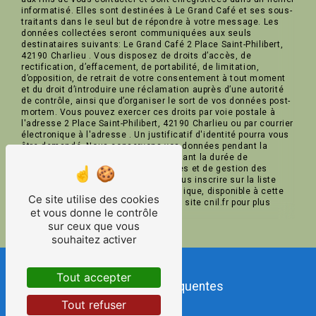
informatisé. Elles sont destinées à Le Grand Café et ses sous-
traitants dans le seul but de répondre à votre message. Les
données collectées seront communiquées aux seuls
destinataires suivants: Le Grand Café 2 Place Saint-Philibert,
42190 Charlieu . Vous disposez de droits d’accès, de
rectification, d’effacement, de portabilité, de limitation,
d’opposition, de retrait de votre consentement à tout moment
et du droit d’introduire une réclamation auprès d’une autorité
de contrôle, ainsi que d’organiser le sort de vos données post-
mortem. Vous pouvez exercer ces droits par voie postale à
l'adresse 2 Place Saint-Philibert, 42190 Charlieu ou par courrier
électronique à l'adresse . Un justificatif d'identité pourra vous
être demandé. Nous conservons vos données pendant la
période de prise de contact puis pendant la durée de
prescription légale aux fins probatoires et de gestion des
contentieux. Vous avez le droit de vous inscrire sur la liste
d'opposition au démarchage téléphonique, disponible à cette
Ce site utilise des cookies
adresse:
Bloctel.gouv.fr
. Consultez le site cnil.fr pour plus
et vous donne le contrôle
d’informations sur vos droits.
sur ceux que vous
souhaitez activer
Tout accepter
Recherches fréquentes
Tout refuser