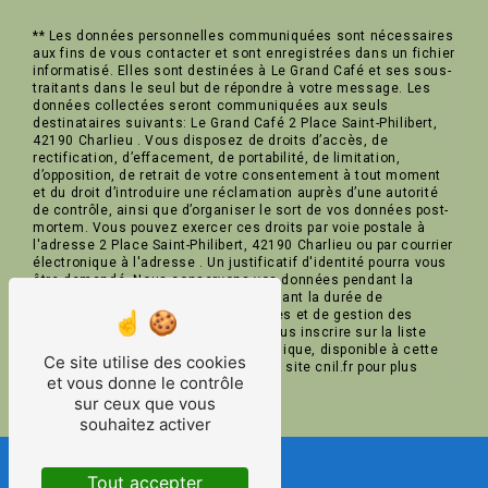
** Les données personnelles communiquées sont nécessaires
aux fins de vous contacter et sont enregistrées dans un fichier
informatisé. Elles sont destinées à Le Grand Café et ses sous-
traitants dans le seul but de répondre à votre message. Les
données collectées seront communiquées aux seuls
destinataires suivants: Le Grand Café 2 Place Saint-Philibert,
42190 Charlieu . Vous disposez de droits d’accès, de
rectification, d’effacement, de portabilité, de limitation,
d’opposition, de retrait de votre consentement à tout moment
et du droit d’introduire une réclamation auprès d’une autorité
de contrôle, ainsi que d’organiser le sort de vos données post-
mortem. Vous pouvez exercer ces droits par voie postale à
l'adresse 2 Place Saint-Philibert, 42190 Charlieu ou par courrier
électronique à l'adresse . Un justificatif d'identité pourra vous
être demandé. Nous conservons vos données pendant la
période de prise de contact puis pendant la durée de
prescription légale aux fins probatoires et de gestion des
contentieux. Vous avez le droit de vous inscrire sur la liste
d'opposition au démarchage téléphonique, disponible à cette
Ce site utilise des cookies
adresse:
Bloctel.gouv.fr
. Consultez le site cnil.fr pour plus
et vous donne le contrôle
d’informations sur vos droits.
sur ceux que vous
souhaitez activer
Tout accepter