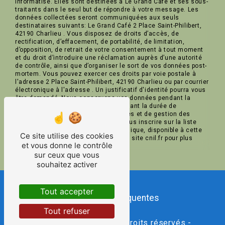
informatisé. Elles sont destinées à Le Grand Café et ses sous-
traitants dans le seul but de répondre à votre message. Les
données collectées seront communiquées aux seuls
destinataires suivants: Le Grand Café 2 Place Saint-Philibert,
42190 Charlieu . Vous disposez de droits d’accès, de
rectification, d’effacement, de portabilité, de limitation,
d’opposition, de retrait de votre consentement à tout moment
et du droit d’introduire une réclamation auprès d’une autorité
de contrôle, ainsi que d’organiser le sort de vos données post-
mortem. Vous pouvez exercer ces droits par voie postale à
l'adresse 2 Place Saint-Philibert, 42190 Charlieu ou par courrier
électronique à l'adresse . Un justificatif d'identité pourra vous
être demandé. Nous conservons vos données pendant la
période de prise de contact puis pendant la durée de
prescription légale aux fins probatoires et de gestion des
contentieux. Vous avez le droit de vous inscrire sur la liste
d'opposition au démarchage téléphonique, disponible à cette
Ce site utilise des cookies
adresse:
Bloctel.gouv.fr
. Consultez le site cnil.fr pour plus
et vous donne le contrôle
d’informations sur vos droits.
sur ceux que vous
souhaitez activer
Tout accepter
Recherches fréquentes
Tout refuser
©
Vistalid
- 2026 - Tous droits réservés -